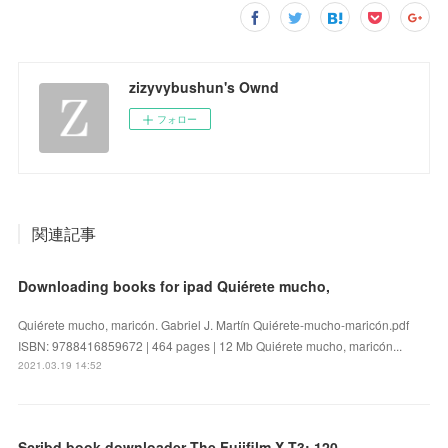
zizyvybushun's Ownd
フォロー
関連記事
Downloading books for ipad Quiérete mucho,
Quiérete mucho, maricón. Gabriel J. Martín Quiérete-mucho-maricón.pdf
ISBN: 9788416859672 | 464 pages | 12 Mb Quiérete mucho, maricón...
2021.03.19 14:52
Scribd book downloader The Fujifilm X-T3: 120