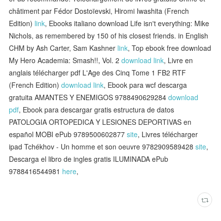
châtiment par Fédor Dostoïevski, Hiromi Iwashita (French
Edition)
link
, Ebooks italiano download Life isn't everything: Mike
Nichols, as remembered by 150 of his closest friends. in English
CHM by Ash Carter, Sam Kashner
link
, Top ebook free download
My Hero Academia: Smash!!, Vol. 2
download link
, Livre en
anglais télécharger pdf L'Age des Cinq Tome 1 FB2 RTF
(French Edition)
download link
, Ebook para wcf descarga
gratuita AMANTES Y ENEMIGOS 9788490629284
download
pdf
, Ebook para descargar gratis estructura de datos
PATOLOGIA ORTOPEDICA Y LESIONES DEPORTIVAS en
español MOBI ePub 9789500602877
site
, Livres télécharger
ipad Tchékhov - Un homme et son oeuvre 9782909589428
site
,
Descarga el libro de ingles gratis ILUMINADA ePub
9788416544981
here
,