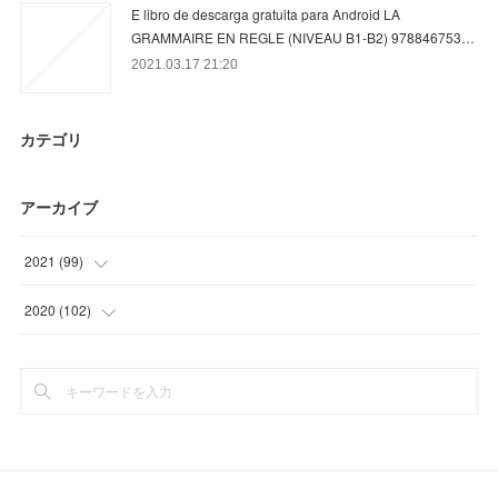
E libro de descarga gratuita para Android LA
GRAMMAIRE EN REGLE (NIVEAU B1-B2) 978846753…
2021.03.17 21:20
カテゴリ
アーカイブ
2021
(
99
)
(
36
)
2020
(
102
)
(
33
)
(
15
)
(
30
)
(
39
)
(
42
)
(
6
)