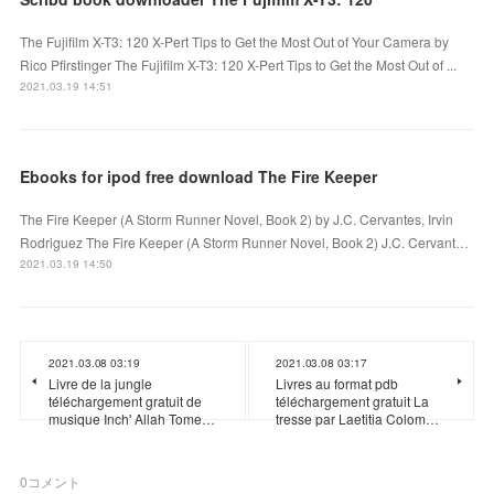
The Fujifilm X-T3: 120 X-Pert Tips to Get the Most Out of Your Camera by
Rico Pfirstinger The Fujifilm X-T3: 120 X-Pert Tips to Get the Most Out of ...
2021.03.19 14:51
Ebooks for ipod free download The Fire Keeper
The Fire Keeper (A Storm Runner Novel, Book 2) by J.C. Cervantes, Irvin
Rodriguez The Fire Keeper (A Storm Runner Novel, Book 2) J.C. Cervant…
2021.03.19 14:50
2021.03.08 03:19
2021.03.08 03:17
Livre de la jungle
Livres au format pdb
téléchargement gratuit de
téléchargement gratuit La
musique Inch' Allah Tome…
tresse par Laetitia Colom…
0
コメント