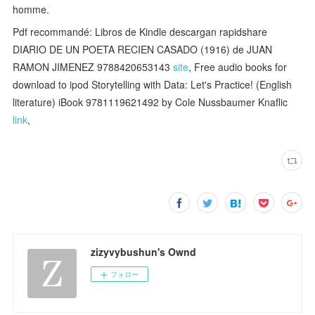
homme.
Pdf recommandé: Libros de Kindle descargan rapidshare
DIARIO DE UN POETA RECIEN CASADO (1916) de JUAN
RAMON JIMENEZ 9788420653143
site
, Free audio books for
download to ipod Storytelling with Data: Let's Practice! (English
literature) iBook 9781119621492 by Cole Nussbaumer Knaflic
link
,
zizyvybushun's Ownd
フォロー