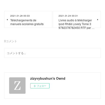
2021.01.24 00:33
2021.01.24 00:31
Téléchargements de
Livres audio à télécharger
manuels scolaires gratuits
ipod Rhââ Lovely Tome 3
9782378782450 RTF par …
0
コメント
zizyvybushun's Ownd
フォロー